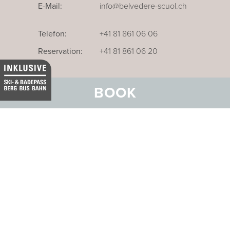
E-Mail:
info@belvedere-scuol.ch
Telefon:
+41 81 861 06 06
Reservation:
+41 81 861 06 20
BOOK
Unser Businesshotel im Thurgau